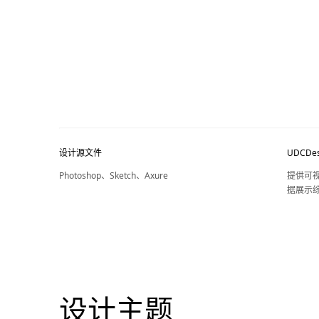
设计源文件
UDCDes
Photoshop、Sketch、Axure
提供可
据展示
设计主题