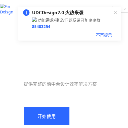
交互
案例
资源
UDCDesign2.0 火热来袭
功能需求/建议/问题反馈可加咚咚群
85403254
组件
展示
下载
不再提示
提供完整的前中台设计效率解决方案
开始使用